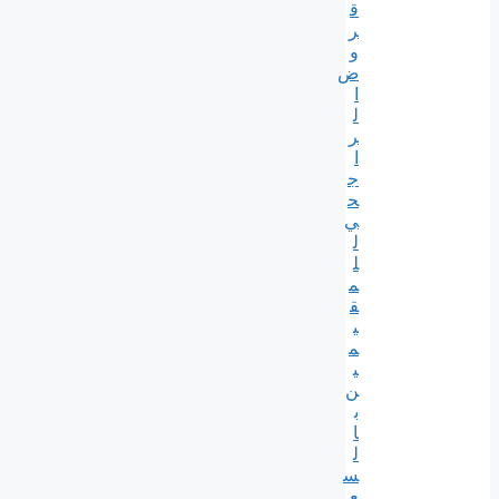
ق
ر
و
ض
ا
ل
ر
ا
ج
ح
ي
ل
ل
م
ق
ي
م
ي
ن
ب
ا
ل
س
ع