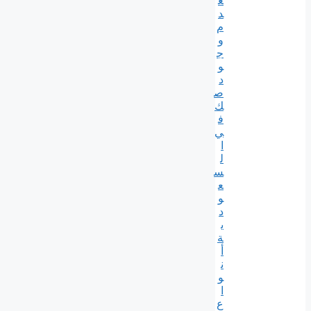
ع
د
م
و
ج
و
د
ص
ك
ف
ي
ا
ل
س
ع
و
د
ي
ة
أ
ن
و
ا
ع