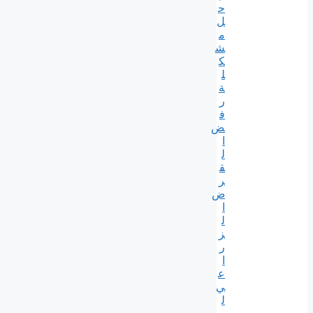
ح
ل
م
ش
ك
ل
ة
ر
ف
ض
ا
ل
ق
ر
ض
ا
ل
ز
ر
ا
ع
ي
ل