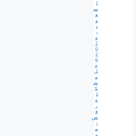
ل
س
ع
و
د
ي
ة
2
0
2
6
ح
ل
م
ش
ك
ل
ة
ر
ف
ض
ت
م
و