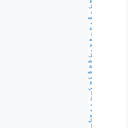
ق
ل
ن
س
ب
ة
ت
م
و
ي
ل
ش
خ
ص
ي
ف
ي
ا
ل
ب
ن
و
ك
ا