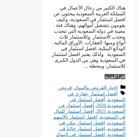
هناك الكثير من رجال الأعمال في
المملكة العربية السعودية يبحثون عن
افضل استثمار في السعودية، وكيف
يقومون بتشغيل أموالهم، وهناك فئة
معينة في دولة السعودية التي تنجذب
وتجذب الاستثمار. وللاستثمار ثلاث
أنواع ومنها: العقارات. الأوراق المالية.
الودائع البنكية. افضل استثمار في
السعودية ولذلك يعتبر افضل استثمار
في السعودية وهي من الدول الكبرى
للاستثمار، ومحطة …
إقرأ المزيد
التصنيفات
اخبار القروض والبنوك
,
قروض
الوسوم
أفضل استثمار عقاري في
السعودية
,
أفضل استثمار في
السعودية 2020
,
أفضل استثمار في
السعودية 2021
,
أفضل استثمار للمال
في السعودية
,
افضل استثمار بالاسهم
السعوديه
,
افضل استثمار بنكي في
السعوديه
,
افضل استثمار حاليا في
السعوديه
,
افضل استثمار في البنوك