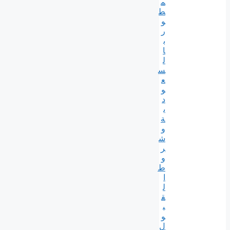
م
ط
و
ر
ب
ا
ل
س
ع
و
د
ي
ة
و
ش
ر
و
ط
ا
ل
ق
ب
و
ل