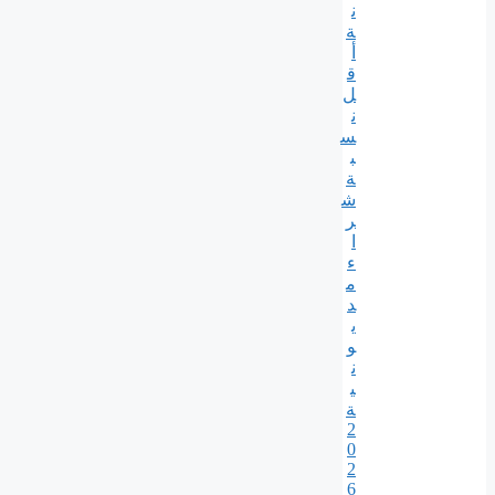
ن
ة
أ
ق
ل
ن
س
ب
ة
ش
ر
ا
ء
م
د
ي
و
ن
ي
ة
2
0
2
6