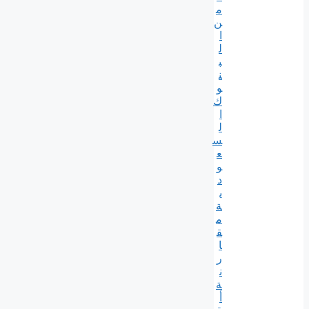
م
ن
ا
ل
ب
ن
و
ك
ا
ل
س
ع
و
د
ي
ة
م
ق
ا
ر
ن
ة
أ