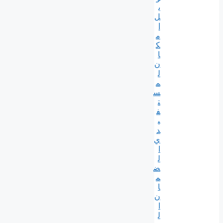
ي
ل
إ
م
ك
ا
ن
ل
م
س
ت
ف
ي
د
ي
ا
ل
ض
م
ا
ن
ا
ل