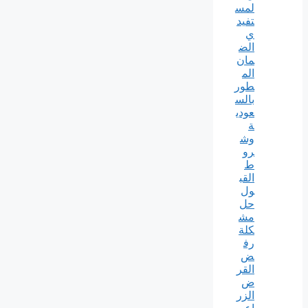
لمس
تفيد
ي
الض
مان
الم
طور
بالس
عودي
ة
وش
رو
ط
القب
ول
حل
مش
كلة
رف
ض
القر
ض
الزر