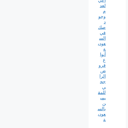
اعي
لعد
م
وجو
د
صك
في
الس
عودي
ة
أنوا
ع
قرو
ض
الرا
جح
ي
للمق
يمي
ن
بالس
عودي
ة