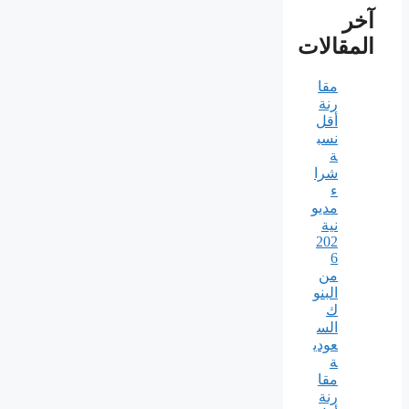
آخر
المقالات
مقا
رنة
أقل
نسب
ة
شرا
ء
مديو
نية
202
6
من
البنو
ك
الس
عودي
ة
مقا
رنة