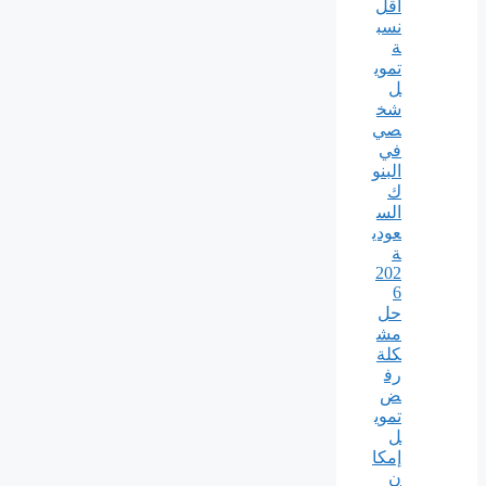
أقل
نسب
ة
تموي
ل
شخ
صي
في
البنو
ك
الس
عودي
ة
202
6
حل
مش
كلة
رف
ض
تموي
ل
إمكا
ن