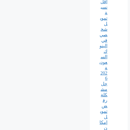
أقل
نسب
ة
تموي
ل
شخ
صي
في
البنو
ك
الس
عودي
ة
202
6
حل
مش
كلة
رف
ض
تموي
ل
إمكا
ن