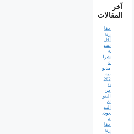
آخر
المقالات
مقا
رنة
أقل
نسب
ة
شرا
ء
مديو
نية
202
6
من
البنو
ك
الس
عودي
ة
مقا
رنة