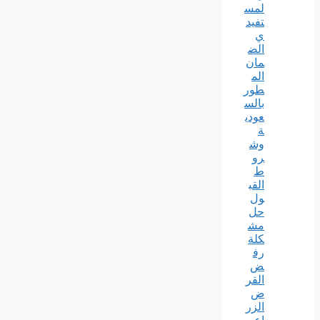
لمس
تفيد
ي
الض
مان
الم
طور
بالس
عودي
ة
وش
رو
ط
القب
ول
حل
مش
كلة
رف
ض
القر
ض
الزر