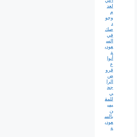
اعي
لعد
م
وجو
د
صك
في
الس
عودي
ة
أنوا
ع
قرو
ض
الرا
جح
ي
للمق
يمي
ن
بالس
عودي
ة