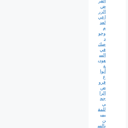
القر
ض
الزر
اعي
لعد
م
وجو
د
صك
في
الس
عودي
ة
أنوا
ع
قرو
ض
الرا
جح
ي
للمق
يمي
ن
بالس