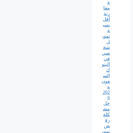
ة
مقا
رنة
أقل
نسب
ة
تموي
ل
شخ
صي
في
البنو
ك
الس
عودي
ة
202
6
حل
مش
كلة
رف
ض
تموي