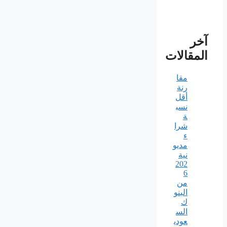
آخر
المقالات
مقا
رنة
أقل
نسب
ة
شرا
ء
مديو
نية
202
6
من
البنو
ك
الس
عودي