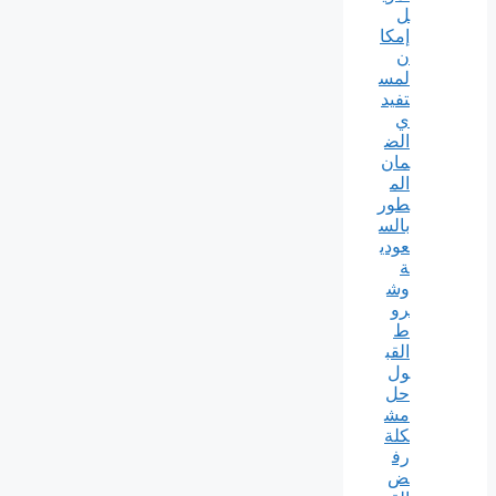
ل
إمكا
ن
لمس
تفيد
ي
الض
مان
الم
طور
بالس
عودي
ة
وش
رو
ط
القب
ول
حل
مش
كلة
رف
ض