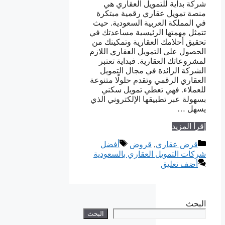
شركة بداية للتمويل العقاري هي
منصة تمويل عقاري رقمية مبتكرة
في المملكة العربية السعودية. حيث
تتمثل مهمتها الرئيسية مساعدتك في
تحقيق أحلامك العقارية وتمكينك من
الحصول على التمويل العقاري اللازم
لمشروعاتك العقارية. فبداية تعتبر
الشركة الرائدة في مجال التمويل
العقاري الرقمي وتقدم حلولًا متنوعة
للعملاء. فهي تعطي تمويل سكني
بسهولة عبر تطبيقها الإلكتروني الذي
يسهل …
إقرأ المزيد
التصنيفات
الوسوم
قرض عقاري
,
قروض
أفضل
شركات التمويل العقاري بالسعودية
أضف تعليق
البحث
البحث