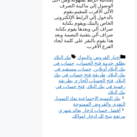
الوصول إلي ماكينة الصرف
الآلي الأقرب للمقيم،يقوم
بالدخول إلي الرابط الإلكترونى
الخاص بالبنك،ويقوم بكتابة
صراف آلي وبعدها يقوم بكتابة
صراف آلي يتقنية البصمة وبعد
هذا يقوم بالنقر علي كلمة ايجاد
الفرع الأقرب.
التصنيفات
الوسوم
اخبار القروض والبنوك
بنك البلاد
يطلق خدمة فتح الحساب
,
حساب في
بنك البلاد أونلاين
,
حساب مستفيد في
بنك البلاد
,
طريقة فتح حساب في بنك
البلاد
,
فتح الحساب الجاري بطريقة
رقمية في بنك البلاد
,
فتح حساب في
بنك البلاد
بنك التنمية الاجتماعية نفاذ التمويل
النقدي والقروض الممنوحة
أفضل حساب ادخار بعائد شهري
مرتفع يتيح لك إدخار اموالك