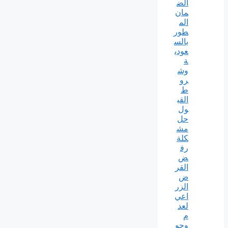
الض
مان
الم
طور
بالس
عودي
ة
وش
رو
ط
القب
ول
حل
مش
كلة
رف
ض
القر
ض
الزر
اعي
لعد
م
وجو