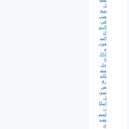
ل
شخ
صي
في
البنو
ك
الس
عودي
ة
202
6
حل
مش
كلة
رف
ض
تموي
ل
إمكا
ن
لمس
تفيد
ي