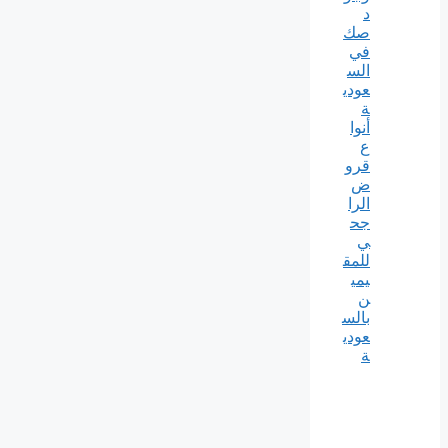
د
صك
في
الس
عودي
ة
أنوا
ع
قرو
ض
الرا
جح
ي
للمق
يمي
ن
بالس
عودي
ة