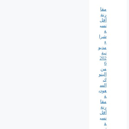
مقا
رنة
أقل
نسب
ة
شرا
ء
مديو
نية
202
6
من
البنو
ك
الس
عودي
ة
مقا
رنة
أقل
نسب
ة
تموي