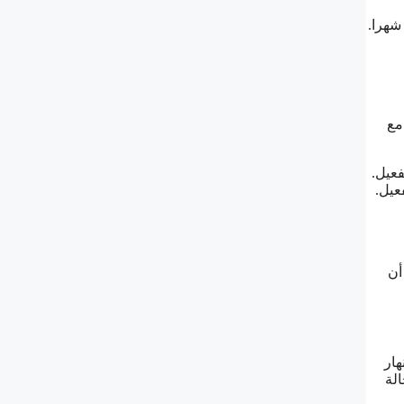
مع
عيل.
عيل.
أن
هار
الة