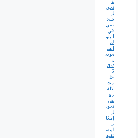
ة
تموي
ل
شخ
صي
في
البنو
ك
الس
عودي
ة
202
6
حل
مش
كلة
رف
ض
تموي
ل
إمكا
ن
لمس
تفيد