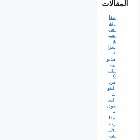
المقالات
مقا
رنة
أقل
نسب
ة
شرا
ء
مديو
نية
202
6
من
البنو
ك
الس
عودي
ة
مقا
رنة
أقل
نسب