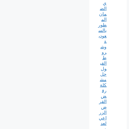
ي
الض
مان
الم
طور
بالس
عودي
ة
وش
رو
ط
القب
ول
حل
مش
كلة
رف
ض
القر
ض
الزر
اعي
لعد
م