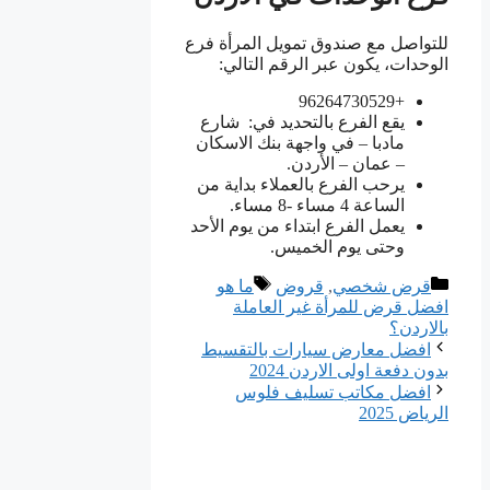
للتواصل مع صندوق تمويل المرأة فرع
الوحدات، يكون عبر الرقم التالي:
+96264730529
يقع الفرع بالتحديد في: شارع
مادبا – في واجهة بنك الاسكان
– عمان – الأردن.
يرحب الفرع بالعملاء بداية من
الساعة 4 مساء -8 مساء.
يعمل الفرع ابتداء من يوم الأحد
وحتى يوم الخميس.
التصنيفات
الوسوم
قرض شخصي
,
قروض
ما هو
افضل قرض للمرأة غير العاملة
بالاردن؟
افضل معارض سيارات بالتقسيط
بدون دفعة اولى الاردن 2024
افضل مكاتب تسليف فلوس
الرياض 2025