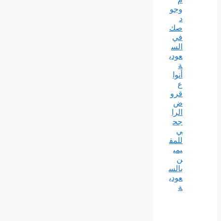
وجو
د
صك
في
الس
عودي
ة
أنوا
ع
قرو
ض
الرا
جح
ي
للمق
يمي
ن
بالس
عودي
ة