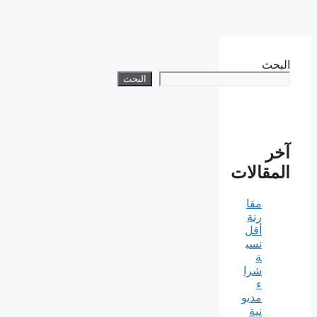
البحث
البحث
آخر
المقالات
مقا
رنة
أقل
نسب
ة
شرا
ء
مديو
نية