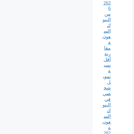
202
6
من
البنو
ك
الس
عودي
ة
مقا
رنة
أقل
نسب
ة
تموي
ل
شخ
صي
في
البنو
ك
الس
عودي
ة
202