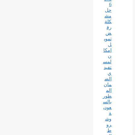
6
حل
مش
كلة
رف
ض
تموي
ل
إمكا
ن
لمس
تفيد
ي
الض
مان
الم
طور
بالس
عودي
ة
وش
رو
ط