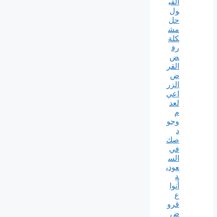
القب
ول
حل
مش
كلة
رف
ض
القر
ض
الزر
اعي
لعد
م
وجو
د
صك
في
الس
عودي
ة
أنوا
ع
قرو
ض