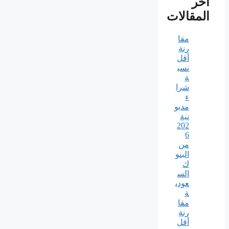
آخر
المقالات
مقا
رنة
أقل
نسب
ة
شرا
ء
مديو
نية
202
6
من
البنو
ك
الس
عودي
ة
مقا
رنة
أقل