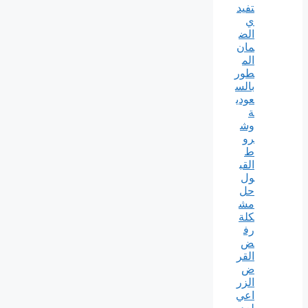
تفيد
ي
الض
مان
الم
طور
بالس
عودي
ة
وش
رو
ط
القب
ول
حل
مش
كلة
رف
ض
القر
ض
الزر
اعي