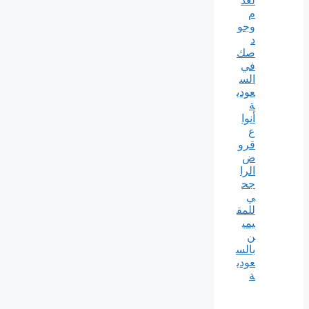
لعد
م
وجو
د
صك
في
الس
عودي
ة
أنوا
ع
قرو
ض
الرا
جح
ي
للمق
يمي
ن
بالس
عودي
ة