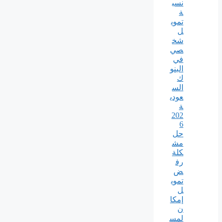
نسب
ة
تموي
ل
شخ
صي
في
البنو
ك
الس
عودي
ة
202
6
حل
مش
كلة
رف
ض
تموي
ل
إمكا
ن
لمس