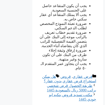
يجب أن يكون المتقاعد حاصل
على الجنسية السعودية.
يجب ألا يمتلك المتقاعد أي عقار
سكني خاص به.
ضرورة تعبئة النموذج المخصص
لطلب الدعم السكني.
ضرورة تقديم خطاب تعريف
بالراتب موجه إلى البنك على أن
يتضمن القيمة التفصيلية للراتب
الذي كان يتقاضاه أثناء الخدمة.
ضرورة إرفاق وثيقة إخلاء
طرف من البنك على أن تكون
سارية وغير منتهية.
يجب أن يتجاوز عمر المتقدم الـ
٥٠ عام.
التصنيفات
الوسوم
قرض عقاري
,
قروض
هل يمكن
استخراج قرض عقاري بدون عقار؟
طريقة الحصول قرض شخصي
براتب 5000 ريال بالسعودية 1445
مكتب تسديد قروض بنكيه ابو
جودي 1445