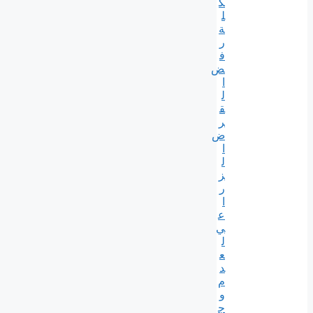
ك
ل
ة
ر
ف
ض
ا
ل
ق
ر
ض
ا
ل
ز
ر
ا
ع
ي
ل
ع
د
م
و
ج