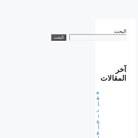
البحث
البحث
آخر
المقالات
م
ق
ا
ر
ن
ة
أ
ق