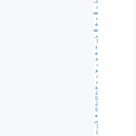
ل
ن
س
ب
ة
ش
ر
ا
ء
م
د
ي
و
ن
ي
ة
2
0
2
6
م
ن
ا
ل