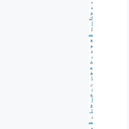
ب
ن
و
ك
ا
ل
س
ع
و
د
ي
ة
م
ق
ا
ر
ن
ة
أ
ق
ل
ن
س
ب