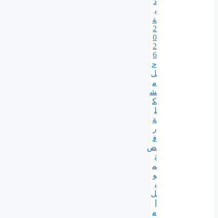
د
ي
ة
2
0
2
6
ح
ل
م
ش
ك
ل
ة
ر
ف
ض
ت
م
و
ي
ل
إ
م