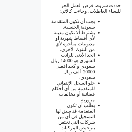
حددت شروط قرض العمل الحر
للنساء العاطلات، وجاءت كالآتي:
يجب أن تكون المتقدمة
سعودية الجنسية.
يشترط ألا تكون مدينة
لأي أقساط شهرية أو
مديونيات متأخرة لأي
من البنوك الأخري.
الحد الأدنى للراتب
الشهري هو 14000 ريال
سعودي و كحد أقصى
20000 ألف ريال
سعودي.
خلو السجل الائتماني
للمتقدمة من أي أحكام
قضائية أو مخالفات
مرورية.
يطلب أن تكون
المتقدمة قد سبق لها
التسجيل في أي من
شركات التي تختص
بترخيص المركبات.