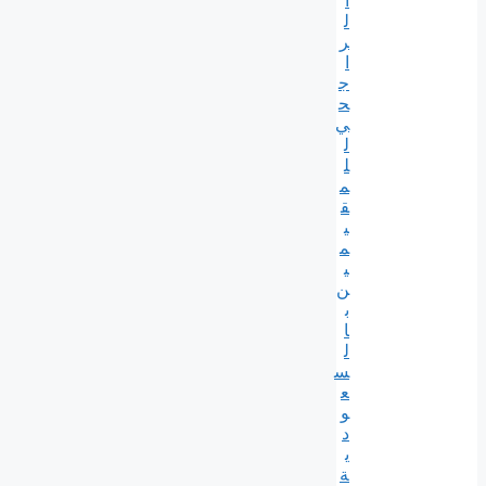
ا
ل
ر
ا
ج
ح
ي
ل
ل
م
ق
ي
م
ي
ن
ب
ا
ل
س
ع
و
د
ي
ة