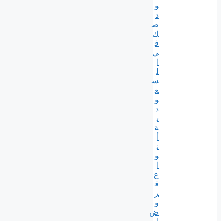
و
د
ص
ك
ف
ي
ا
ل
س
ع
و
د
ي
ة
أ
ن
و
ا
ع
ق
ر
و
ض