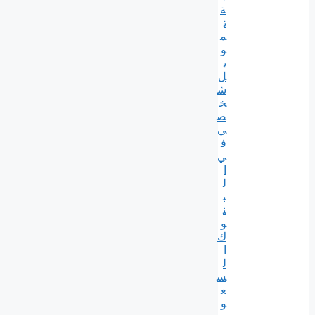
ة
ت
م
و
ي
ل
ش
خ
ص
ي
ف
ي
ا
ل
ب
ن
و
ك
ا
ل
س
ع
و