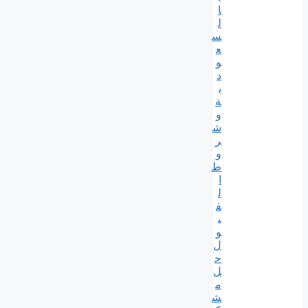
ا
ل
س
ع
و
د
ي
ة
و
ش
ر
و
ط
ا
ل
ق
ب
و
ل
ح
ل
م
ش