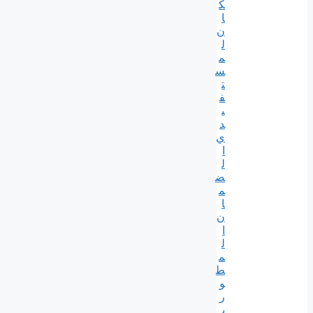
ك
ا
ن
ل
م
س
ت
ف
ي
د
ي
ا
ل
ض
م
ا
ن
ا
ل
م
ط
و
ر
ب