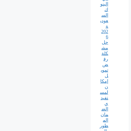
البنو
ك
الس
عودي
ة
202
6
حل
مش
كلة
رف
ض
تموي
ل
إمكا
ن
لمس
تفيد
ي
الض
مان
الم
طور