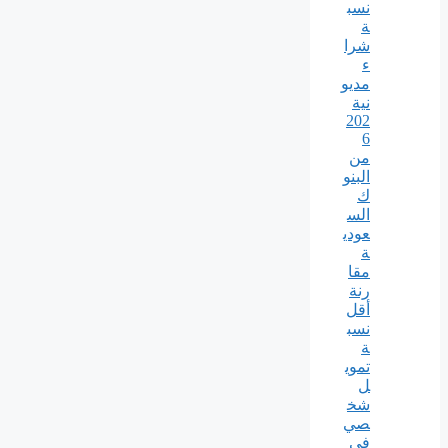
نسب
ة
شرا
ء
مديو
نية
202
6
من
البنو
ك
الس
عودي
ة
مقا
رنة
أقل
نسب
ة
تموي
ل
شخ
صي
في