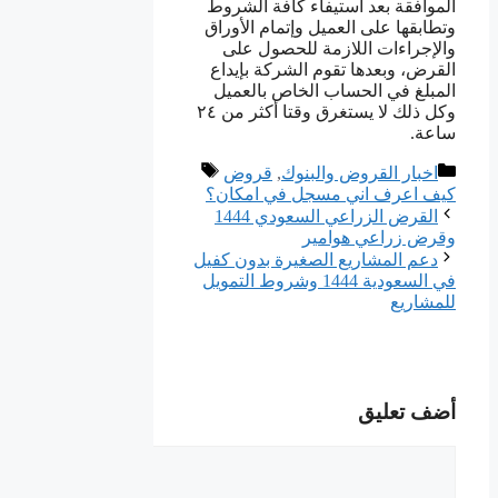
الموافقة بعد استيفاء كافة الشروط
وتطابقها على العميل وإتمام الأوراق
والإجراءات اللازمة للحصول على
القرض، وبعدها تقوم الشركة بإيداع
المبلغ في الحساب الخاص بالعميل
وكل ذلك لا يستغرق وقتا أكثر من ٢٤
ساعة.
التصنيفات
الوسوم
اخبار القروض والبنوك
,
قروض
كيف اعرف اني مسجل في امكان؟
القرض الزراعي السعودي 1444
وقرض زراعي هوامير
دعم المشاريع الصغيرة بدون كفيل
في السعودية 1444 وشروط التمويل
للمشاريع
أضف تعليق
تعليق