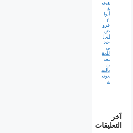
عودي
ة
أنوا
ع
قرو
ض
الرا
جح
ي
للمق
يمي
ن
بالس
عودي
ة
آخر
التعليقات