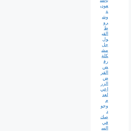
بالس
عودي
ة
وش
رو
ط
القب
ول
حل
مش
كلة
رف
ض
القر
ض
الزر
اعي
لعد
م
وجو
د
صك
في
الس