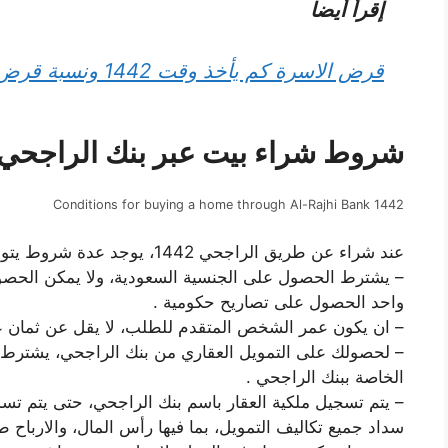
إقرأ أيضا
قرض الاسرة كم يأخذ وقت 1442 ونسبة قرض الاسرة من بنك التسليف والادخار
شروط شراء بيت عبر بنك الراجحي 1442
Conditions for buying a home through Al-Rajhi Bank 1442
عند شراء عن طريق الراجحي 1442، يوجد عدة شروط يتوجب عليك متابعتها، ومن هذه الشروط ما يلي :
– يشترط الحصول على الجنسية السعودية، ولا يمكن الحصو
واحد الحصول على تصاريح حكومية .
– ان يكون عمر الشخص المتقدم للطلب، لا يقل عن ثمان ع
– لحصولك على التمويل العقاري من بنك الراجحي، يشترط 
الخاصة ببنك الراجحي .
– يتم تسجيل ملكية العقار باسم بنك الراجحي، حتى يتم تسديد
سداد جميع تكاليف التمويل، بما فيها رأس المال، والارباح ط