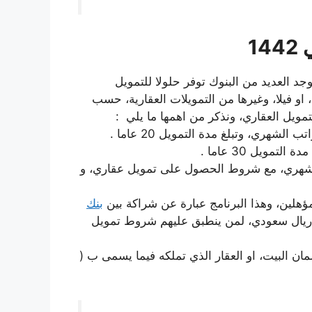
1
ن الامور السهلة، فيوجد العديد من البنوك توفر حلولا للتمويل
و فيلا، وغيرها من التمويلات العقارية، حسب
ويل العقاري، ونذكر من اهمها ما يلي :
 تحصل على 53 ضعف راتبك الشهري، مع شروط الحصول على تمويل عقاري، و
مؤهلين، وهذا البرنامج عبارة عن شراكة بين
بنك
و صندوق التنمية العقاري، ويتم صرف 500,000 ريال سعودي، لمن ينطبق عليهم شروط تمويل
 البيت، او العقار الذي تملكه فيما يسمى ب (