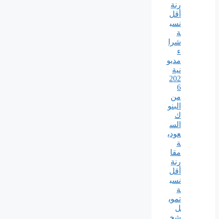
رنة
أقل
نسب
ة
شرا
ء
مديو
نية
202
6
من
البنو
ك
الس
عودي
ة
مقا
رنة
أقل
نسب
ة
تموي
ل
شخ