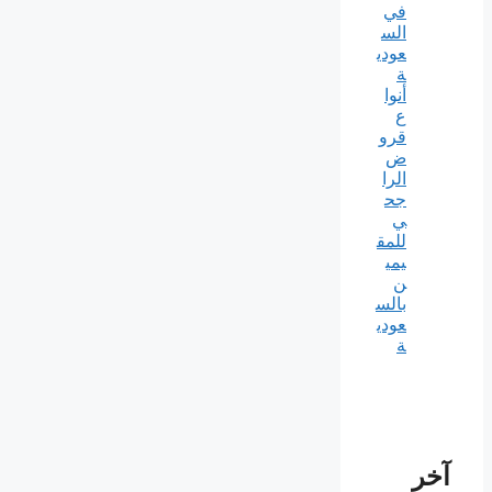
في
الس
عودي
ة
أنوا
ع
قرو
ض
الرا
جح
ي
للمق
يمي
ن
بالس
عودي
ة
آخر