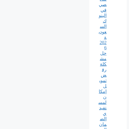
صي
في
البنو
ك
الس
عودي
ة
202
6
حل
مش
كلة
رف
ض
تموي
ل
إمكا
ن
لمس
تفيد
ي
الض
مان