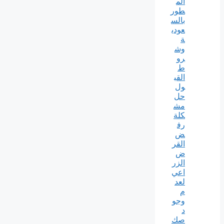
الم
طور
بالس
عودي
ة
وش
رو
ط
القب
ول
حل
مش
كلة
رف
ض
القر
ض
الزر
اعي
لعد
م
وجو
د
صك