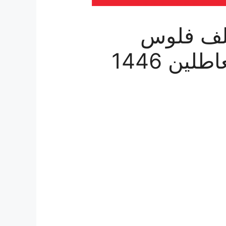
لف فلوس
ين 1446