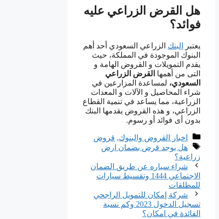
هل القرض الزراعي عليه
فوائد؟
يعتبر
البنك
الزراعي السعودي أحد أهم
البنوك الموجودة في المملكة، حيث
يقدم التمويلات و القروض الهامة و
التى من أهمها
القرض الزراعي
السعودي،
لمساعدة المزارعين في
شراء المحاصيل و الآلات و المعدات
الزراعية، مما يساعد في تنمية القطاع
الزراعي، و هذه القروض يقدمها البنك
بدون أى فوائد أو رسوم.
التصنيفات
اخبار القروض والبنوك
,
قروض
الوسوم
هل يوجد قرض بضمان ارض
زراعية؟
شراء سياره عن طريق الضمان
الاجتماعي 1444 وتقسيط سيارات
للمطلقات
شركة إمكان للتمويل الراجحي
تسجيل الدخول 2023 وكم نسبة
الفائدة في امكان؟