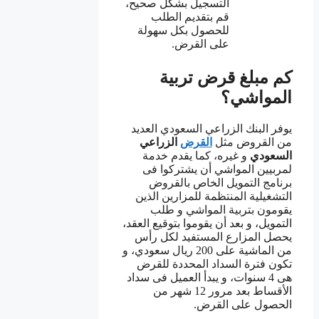
التسجيل بشكل صحيح،
قم بتقديم الطلب
للحصول بكل سهولة
على القرض.
كم مبلغ قرض تربية
المواشي؟
يوفر البنك الزراعي السعودي العديد
من القروض مثل
القرض
الزراعي
السعودي
و غيره، كما يقدم خدمة
لمربيين المواشي أن يشتركوا فى
برنامج التمويل الخاص بالقروض
التشغيلية المنتظمة للمزارين الذين
يقومون بتربية المواشي و طلب
التمويل، و بعد أن يقوموا بتوقيع العقد،
يحصل المزارع المستفيد لكل رأس
من الماشية على 200 ريال سعودي، و
تكون فترة السداد المحددة للقرض
هى 4 سنوات، و يبدأ العميل فى سداد
الأقساط بعد مرور 12 شهر من
الحصول على القرض.