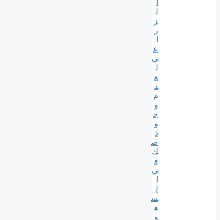
ا
ل
ز
ر
ا
ع
ي
ل
ع
د
م
و
ج
و
د
ص
ك
ف
ي
ا
ل
س
ع
و