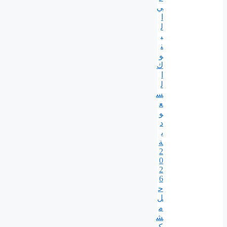
ي
ا
ل
ب
ن
و
ك
ا
ل
س
ع
و
د
ي
ة
2
0
2
6
ح
ل
م
ش
ك