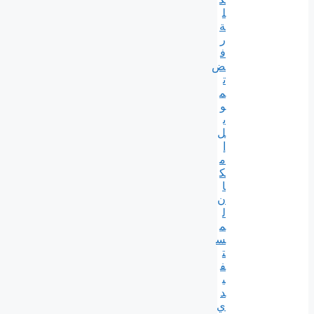
ل
ة
ر
ف
ض
ت
م
و
ي
ل
إ
م
ك
ا
ن
ل
م
س
ت
ف
ي
د
ي