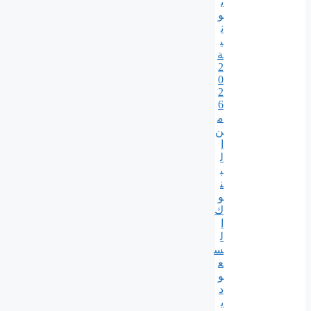
ي
و
ن
ي
ة
2
0
2
6
م
ن
ا
ل
ب
ن
و
ك
ا
ل
س
ع
و
د
ي