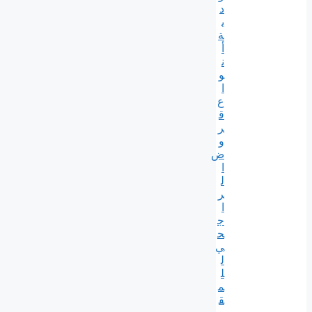
د
ي
ة
أ
ن
و
ا
ع
ق
ر
و
ض
ا
ل
ر
ا
ج
ح
ي
ل
ل
م
ق