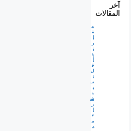
آخر
المقالات
م
ق
ا
ر
ن
ة
أ
ق
ل
ن
س
ب
ة
ش
ر
ا
ء
م
د