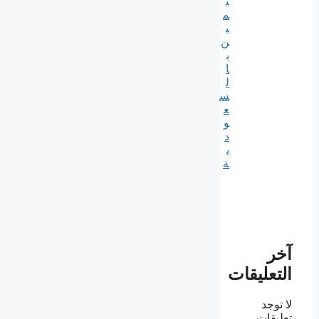
ي
م
ي
ن
ب
ا
ل
س
ع
و
د
ي
ة
آخر
التعليقات
لا توجد
تعليقات