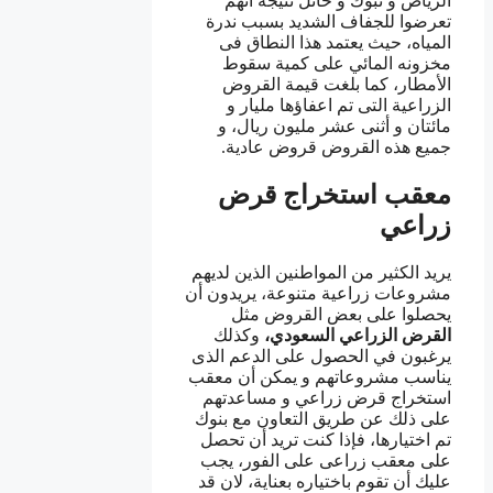
الرياض و تبوك و حائل نتيجة أنهم
تعرضوا للجفاف الشديد بسبب ندرة
المياه، حيث يعتمد هذا النطاق فى
مخزونه المائي على كمية سقوط
الأمطار، كما بلغت قيمة القروض
الزراعية التى تم اعفاؤها مليار و
مائتان و أثنى عشر مليون ريال، و
جميع هذه القروض قروض عادية.
معقب استخراج قرض
زراعي
يريد الكثير من المواطنين الذين لديهم
مشروعات زراعية متنوعة، يريدون أن
يحصلوا على بعض القروض مثل
القرض الزراعي السعودي،
وكذلك
يرغبون في الحصول على الدعم الذى
يناسب مشروعاتهم و يمكن أن معقب
استخراج قرض زراعي و مساعدتهم
على ذلك عن طريق التعاون مع بنوك
تم اختيارها، فإذا كنت تريد أن تحصل
على معقب زراعى على الفور، يجب
عليك أن تقوم باختياره بعناية، لان قد