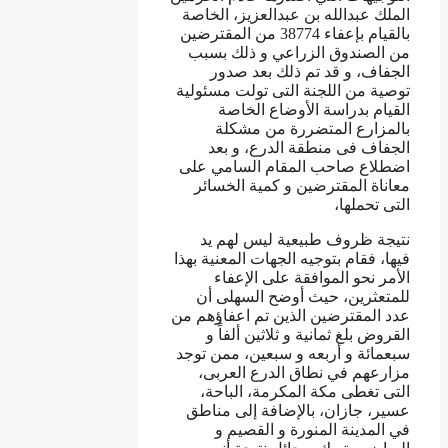
الملك عبدالله بن عبدالعزيز، الخاصة
بالقيام بإعفاء 38774 من المقترضين
من الصندوق الزراعي و ذلك بسبب
الجفاف، و قد تم ذلك بعد صدور
توصية من اللجنة التى تولت مسئولية
القيام بدراسة الأوضاع الخاصة
بالمزارع المتضررة من مشكلة
الجفاف فى منطقة الدرع، و بعد
اضطلاع صاحب المقام السامي على
معاناة المقترضين و كمية الخسائر
التى تحملها،
نتيجة ظروف طبيعية ليس لهم يد
فيها، فقام بتوجيه الجهات المعنية بهذا
الأمر نحو الموافقة على الإعفاء
للمتعثرين، حيث أوضح السهلى أن
عدد المقترضين الذين تم اعفاؤهم من
القروض بلغ ثمانية و ثلاثين ألفاً و
سبعمائة و أربعه و سبعين، ممن توجد
مزارعهم في نطاق الدرع العربى،
التى تغطى مكة المكرمة، الباحة،
عسير، جازان، بالإضافة إلى مناطق
في المدينة المنورة و القصيم و