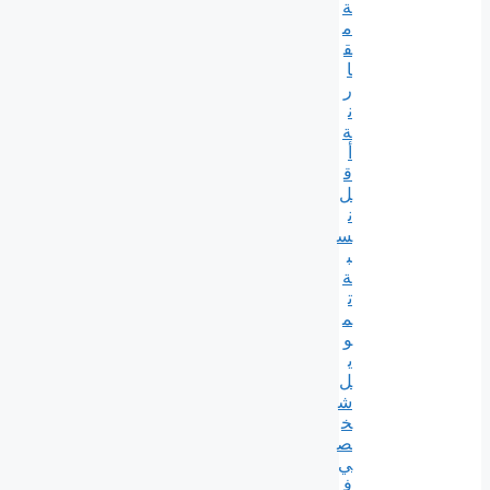
ة
م
ق
ا
ر
ن
ة
أ
ق
ل
ن
س
ب
ة
ت
م
و
ي
ل
ش
خ
ص
ي
ف