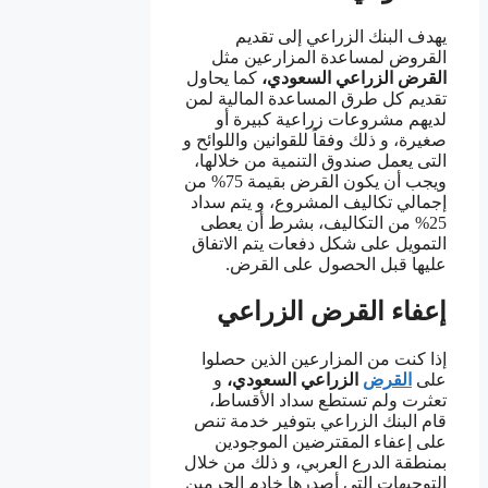
يهدف البنك الزراعي إلى تقديم
القروض لمساعدة المزارعين مثل
القرض الزراعي السعودي،
كما يحاول
تقديم كل طرق المساعدة المالية لمن
لديهم مشروعات زراعية كبيرة أو
صغيرة، و ذلك وفقاً للقوانين واللوائح و
التى يعمل صندوق التنمية من خلالها،
ويجب أن يكون القرض بقيمة 75% من
إجمالي تكاليف المشروع، و يتم سداد
25% من التكاليف، بشرط أن يعطى
التمويل على شكل دفعات يتم الاتفاق
عليها قبل الحصول على القرض.
إعفاء القرض الزراعي
إذا كنت من المزارعين الذين حصلوا
على
القرض
الزراعي السعودي،
و
تعثرت ولم تستطع سداد الأقساط،
قام البنك الزراعي بتوفير خدمة تنص
على إعفاء المقترضين الموجودين
بمنطقة الدرع العربي، و ذلك من خلال
التوجيهات التي أصدرها خادم الحرمين