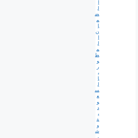
ا
ل
ض
م
ا
ن
ا
ل
م
ط
و
ر
ب
ا
ل
س
ع
و
د
ي
ة
و
ش
ر