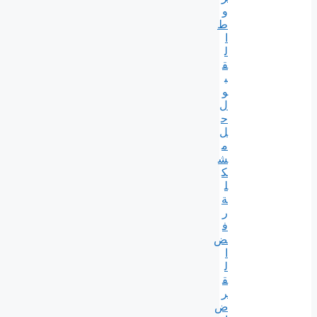
و
ط
ا
ل
ق
ب
و
ل
ح
ل
م
ش
ك
ل
ة
ر
ف
ض
ا
ل
ق
ر
ض