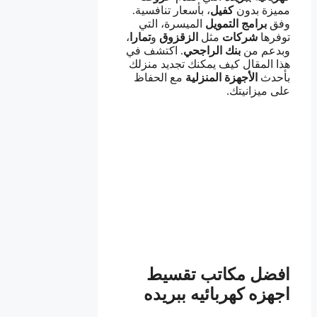
مميزة بدون
كفيل
، بأسعار تنافسية.
وفق
برامج
التمويل
الميسرة، التي
توفرها
شركات
مثل
الزقزوق
و
تمارا
،
وبدعم من
بنك
الراجحي
. اكتشف في
هذا المقال كيف يمكنك تجديد منزلك
بأحدث
الأجهزة
المنزلية
مع الحفاظ
على ميزانيتك.
افضل مكاتب تقسيط
اجهزه كهربائيه ببريده