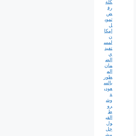
كلة
رف
ض
تموي
ل
إمكا
ن
لمس
تفيد
ي
الض
مان
الم
طور
بالس
عودي
ة
وش
رو
ط
القب
ول
حل
مش