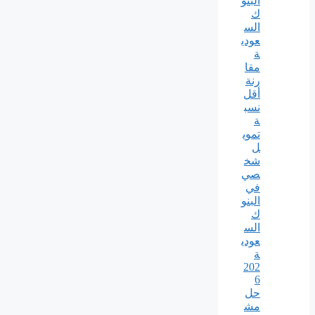
البنو
ك
الس
عودي
ة
مقا
رنة
أقل
نسب
ة
تموي
ل
شخ
صي
في
البنو
ك
الس
عودي
ة
202
6
حل
مش