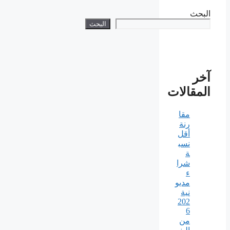
البحث
البحث
آخر
المقالات
مقا
رنة
أقل
نسب
ة
شرا
ء
مديو
نية
202
6
من