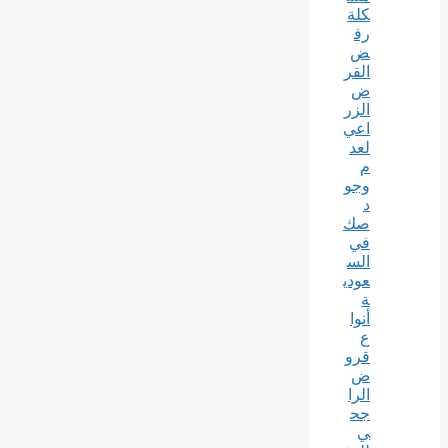
كلة
رف
ض
القر
ض
الزر
اعي
لعد
م
وجو
د
صك
في
الس
عودي
ة
أنوا
ع
قرو
ض
الرا
جح
ي