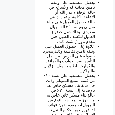
يحصل المستفيد على وثيقة
تأمين مجانية له ولأسرته في
حالة الوفاة لا قدر الله أو
الإعاقة الكلية، ويتم ذلك في
حالة حصول العميل على مبلغ
تمويلي بقيمة ٢٥٠ ألف ريال
سعودي، وذلك دون خضوع
العميل للكشف الطبي حتى
يتقدم بأوراق تثبت ذلك.
علاوة على حصول العميل على
وثيقة تأمين تكافلية وذلك بمجرد
حصوله على القرض، من أجل
التأمين ضد الحوادث والحرائق
والكوارث الطبيعية مثل الزلازل
والبراكين.
يحصل المستفيد على نسبة ١٠٪
من قيمة المبلغ التمويلي وذلك
في حالة بناء مسكن خاص به،
بالإضافة إلى نسبة ٣٠٪ في
حالة بناء مسكن ثاني خاص به.
من أبرز ما يميز هذا النوع من
التمويل أنه مقدم بدون فوائد،
لذا فهو يطبق أحكام الشريعة
الإسلامية في كافة تعاملاته.