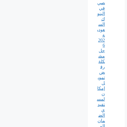
صي
في
البنو
ك
الس
عودي
ة
202
6
حل
مش
كلة
رف
ض
تموي
ل
إمكا
ن
لمس
تفيد
ي
الض
مان
الم