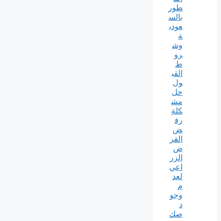
طور
بالس
عودي
ة
وش
رو
ط
القب
ول
حل
مش
كلة
رف
ض
القر
ض
الزر
اعي
لعد
م
وجو
د
صك