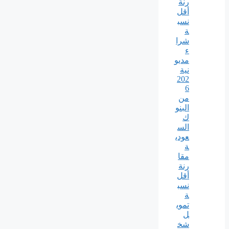
رنة
أقل
نسب
ة
شرا
ء
مديو
نية
202
6
من
البنو
ك
الس
عودي
ة
مقا
رنة
أقل
نسب
ة
تموي
ل
شخ