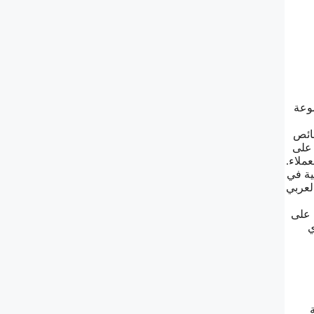
موعة
صائص
 على
ملاء.
ية في
لعربي
 على
ي
ة