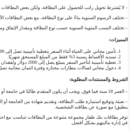
– لا يُشترط تحويل راتب للحصول على البطاقة، ولكن بعض البطاقات في بنك ظفار
– تختلف الرسوم السنوية بناءً على نوع البطاقة، مع بعض البطاقات الأساسية في بنك ظفا
– تختلف النسب المئوية السنوية حسب نوع البطاقة ومقدار الإنفاق ومعدل ال
المميزات:
تأمين مجاني على الحياة أثناء السفر بتغطية تأمينية تصل إلى 1,000,000 دولار.
تسديد الأقساط بنسبة 3% فقط من المبلغ المستحق شهريًا.
تغطية تأمينية لتأخير السفر بمبلغ يصل إلى 2000 دولار ولفقدان الحقائب بمبلغ يصل إلى 5000 دولار.
دخول مجاني لصالات مطارات مختارة وفترة ائتمان مجانية تصل إلى 47 ي
الشروط والمستندات المطلوبة:
– العمر 18 سنة فما فوق، ويجب أن يكون المتقدم طالبًا في جامعة أو كلية.
– تعبئة وتوقيع استمارة طلب البطاقة، وتقديم شهادة من الجامعة أو الك
ينطبق) مع صورة عن بطاقته الشخصية.
توفر بطاقات بنك ظفار مجموعة متنوعة من البطاقات تتناسب مع احتي
في إدارة ماليتهم بشكل أفضل.