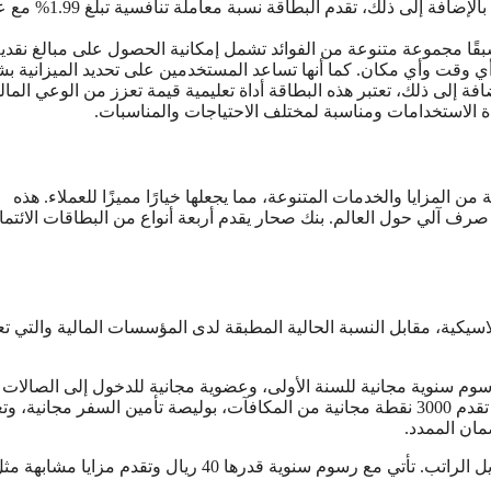
فرض أي رسوم سنوية، مما يجعلها خيارًا اقتصاديًا للمستخدمين. بالإضافة إلى ذلك، تقدم البط
قًا مجموعة متنوعة من الفوائد تشمل إمكانية الحصول على مبالغ نقدي
ي وقت وأي مكان. كما أنها تساعد المستخدمين على تحديد الميزانية ب
فة إلى ذلك، تعتبر هذه البطاقة أداة تعليمية قيمة تعزز من الوعي المال
تعددة الاستخدامات ومناسبة لمختلف الاحتياجات والمناسبات.
 المزايا والخدمات المتنوعة، مما يجعلها خيارًا مميزًا للعملاء. هذه
الميًا ويمكن استخدامها في أكثر من 800 ألف جهاز صرف آلي حول العالم. بنك صحار يقدم أربعة أنواع من البطاقات الائتم
العام الأول للبطاقة الكلاسيكية، مقابل النسبة الحالية المطبقة لدى المؤسسات المالية والتي 
لتميز الائتمانية فيزا سيغنتشر تقدم معدل سعر فائدة 12%، رسوم سنوية مجانية للسنة الأولى، وعضوية مجانية للدخول إلى الصالات
المخصصة لكبار الشخصيات في أكثر من 1000 مطار حول العالم. كما تقدم 3000 نقطة مجانية من المكافآت، بوليصة تأمين السفر مجاني
مان الممدد.
– البطاقة الذهبية تتطلب الحد الأدنى للراتب 300 ريال، وتحتاج إلى تحويل الراتب. تأتي مع رسوم سنوية قدرها 40 ريال وتقدم مزايا مشابه