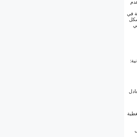
اقة نسبة معاملة تنافسية تبلغ 1.99% مع عدم
ة في
شكل
ي
انية:
تعادل
ة، وتغطية
ة مثل