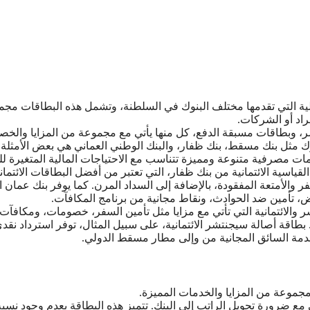
لية التي تقدمها مختلف البنوك في السلطنة، وتشمل هذه البطاقات مج
راد أو الشركات.
ر، وبطاقات مسبقة الدفع، كل منها يأتي مع مجموعة من المزايا والخ
نوك مثل بنك مسقط، بنك ظفار، والبنك الوطني العماني هي بعض الأمثلة
ت مصرفية متنوعة ومميزة تتناسب مع الاحتياجات المالية المتغيرة للع
ياسية الائتمانية من بنك ظفار، التي تعتبر من أفضل البطاقات الائتمان
فر والأمتعة المفقودة، بالإضافة إلى السداد المرن. كما يوفر بنك عمان ا
ض، تأمين ضد الحوادث، ونقاط مجانية من برنامج المكافآت.
والائتمانية التي تأتي مع مزايا مثل تأمين السفر، خصومات، ومكافآت
 بطاقة أصالة سيجنتشر الائتمانية، على سبيل المثال، توفر استرداد نقد
دمة السائق المجانية من وإلى مطار مسقط الدولي.
ا مجموعة من المزايا والخدمات المميزة.
 الحد الأدنى للراتب البالغ 750 ريال عماني مع ضرورة تحويل الراتب إلى البنك. تتميز هذه البطاقة بعدم وجود نسب