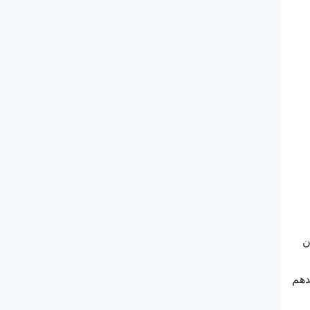
ن
دهم