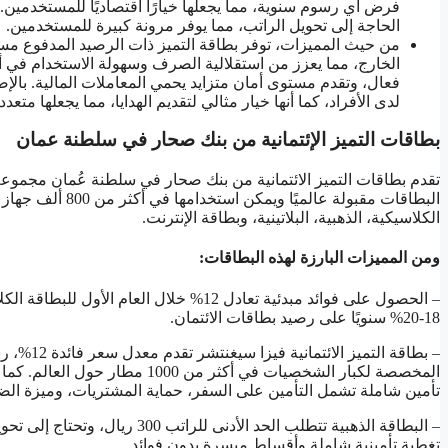
الحاجة إلى تحويل الراتب، مما يوفر مرونة كبيرة للمستخدمين.
من حيث المميزات، توفر بطاقة التميز ذات الرصيد المدفوع مسب
الخارج، مما يعزز من استقلالية الصرف وسهولة الاستخدام في أ
فعال، وتقدم مستوى أمان متزايد يحمي المعاملات المالية. بالإضا
لدى الأفراد، كما أنها خيار مثالي لتقديم الهدايا، مما يجعلها م
بطاقات التميز الإئتمانية من بنك صحار في سلطنة عمان
تقدم بطاقات التميز الائتمانية من بنك صحار في سلطنة عُمان مجموعة من
البطاقات مقبولة ع
الكلاسيكية، الذهبية، البلاتينية، وبطاقة الإنترنت.
ومن المميزات البارزة لهذه البطاقات:
– الحصول على فوائد مبدئية تعادل 12% خلال 
18-20% سنويًا على رصيد بطاقات الائتمان.
– بطاقة ا
تأمين شاملة تشمل التأمين على السفر، حماية المشتريات، وميزة الض
تغطية تأمينية شاملة وأقساط ميسرة بدون فوائد.