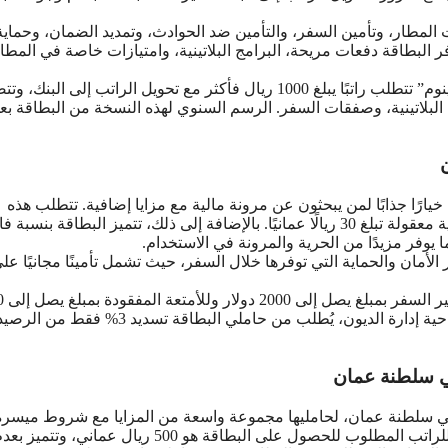
ت المطار، وتأمين السفر، والتأمين ضد الحوادث، وتمديد الضمان، وحماية
 البطاقة دفعات مريحة، البرامج البلاتينية، وامتيازات خاصة في المط
توجد نسخة أخرى من البطاقة البلاتينوم والتي تسمى “مزايا بلاتينوم” تتطلب راتبًا يبلغ 1000 ريال فأكثر مع تحويل الراتب إلى ا
بلاتينية، وصفقات السفر. الرسم السنوي لهذه النسخة من البطاقة بع
ن
رًا جذابًا لمن يبحثون عن مرونة مالية مع مزايا إضافية. تتطلب هذه
البطاقة حدًا أدنى للراتب يبلغ 320 ريالًا عمانيًا وتأتي برسوم سنوية معقولة تبلغ 30 ريالًا عمانيًا. بالإضافة إلى ذلك، تتميز البطاقة بنس
لأمان والحماية التي توفرها خلال السفر، حيث تشمل تأمينًا مجانيًا عل
بالإضافة إلى ذلك،
دولار كحد أقصى، مما يعزز من راحة البال أثناء التنقلات. ومن ناحية إدارة الديون، يُطلب من حاملي البطاقة تسديد 3% فقط من ال
في سلطنة عمان
 في سلطنة عمان، لحامليها مجموعة واسعة من المزايا مع شروط ميسرة
ومناسبة لمختلف الفئات. بالنسبة للشروط المالية، الحد الأدنى للراتب المطلوب للحصول على البطاقة هو 500 ريال عماني، وتتميز