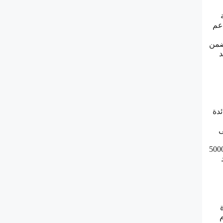
اعم
لبنك، وتتضمن
د
بة فائدة
ى
 يستفيد حاملو البطاقة من تغطية تأمينية لتأخير السفر بمبلغ يصل إلى 2000 دولار وللأمتعة المفقودة بمبلغ يصل إلى 5000
رصيد
 بعدم