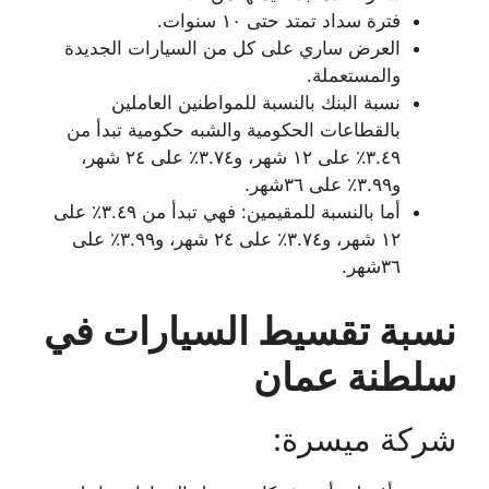
فترة سداد تمتد حتى ١٠ سنوات.
العرض ساري على كل من السيارات الجديدة
والمستعملة.
نسبة البنك بالنسبة للمواطنين العاملين
بالقطاعات الحكومية والشبه حكومية تبدأ من
٣.٤٩٪ على ١٢ شهر، و٣.٧٤٪ على ٢٤ شهر،
و٣.٩٩٪ على ٣٦شهر.
أما بالنسبة للمقيمين: فهي تبدأ من ٣.٤٩٪ على
١٢ شهر، و٣.٧٤٪ على ٢٤ شهر، و٣.٩٩٪ على
٣٦شهر.
نسبة تقسيط السيارات في
سلطنة عمان
شركة ميسرة: