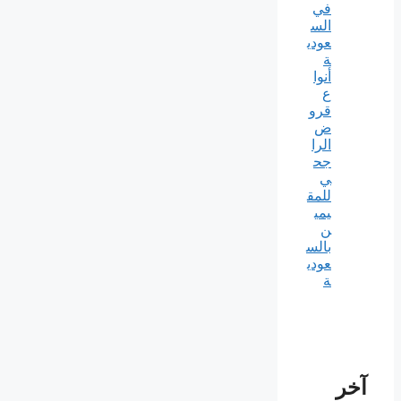
في
الس
عودي
ة
أنوا
ع
قرو
ض
الرا
جح
ي
للمق
يمي
ن
بالس
عودي
ة
آخر