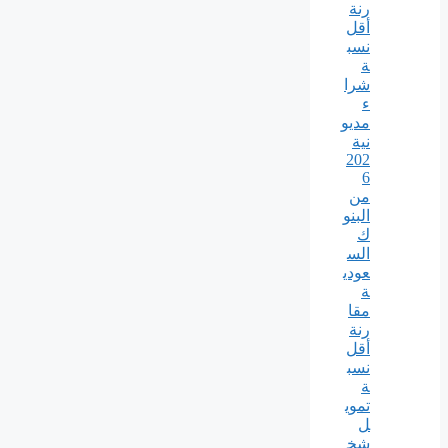
رنة
أقل
نسب
ة
شرا
ء
مديو
نية
202
6
من
البنو
ك
الس
عودي
ة
مقا
رنة
أقل
نسب
ة
تموي
ل
شخ