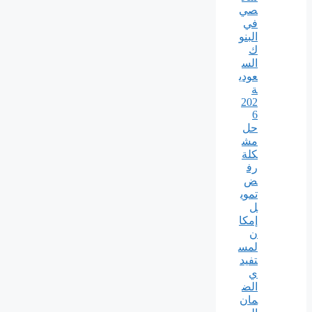
صي
في
البنو
ك
الس
عودي
ة
202
6
حل
مش
كلة
رف
ض
تموي
ل
إمكا
ن
لمس
تفيد
ي
الض
مان