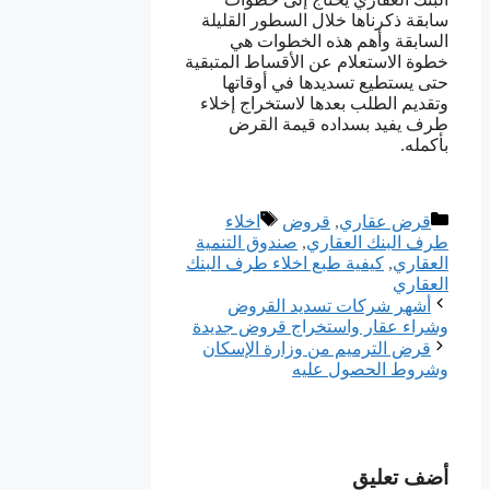
سابقة ذكرناها خلال السطور القليلة
السابقة وأهم هذه الخطوات هي
خطوة الاستعلام عن الأقساط المتبقية
حتى يستطيع تسديدها في أوقاتها
وتقديم الطلب بعدها لاستخراج إخلاء
طرف يفيد بسداده قيمة القرض
بأكمله.
التصنيفات
الوسوم
قرض عقاري
,
قروض
اخلاء
طرف البنك العقاري
,
صندوق التنمية
العقاري
,
كيفية طبع اخلاء طرف البنك
العقاري
أشهر شركات تسديد القروض
وشراء عقار واستخراج قروض جديدة
قرض الترميم من وزارة الإسكان
وشروط الحصول عليه
أضف تعليق