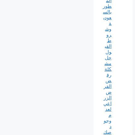
الم
طور
بالس
عودي
ة
وش
رو
ط
القب
ول
حل
مش
كلة
رف
ض
القر
ض
الزر
اعي
لعد
م
وجو
د
صك