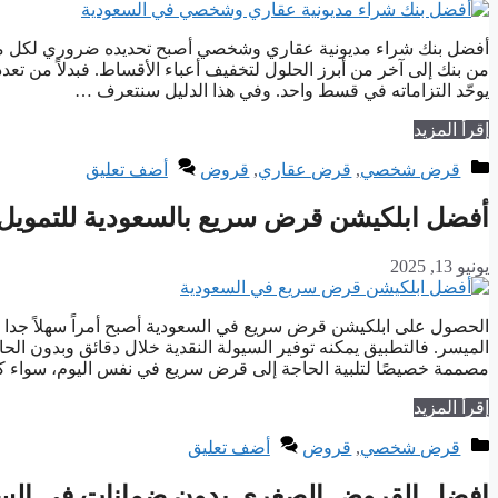
أفضل بنك شراء مديونية عقاري وشخصي أصبح تحديده ضروري لكل من يريد
من بنك إلى آخر من أبرز الحلول لتخفيف أعباء الأقساط. فبدلاً من تع
يوحّد التزاماته في قسط واحد. وفي هذا الدليل سنتعرف …
إقرأ المزيد
التصنيفات
قرض شخصي
,
قرض عقاري
,
قروض
أضف تعليق
أفضل ابلكيشن قرض سريع بالسعودية للتمويل 
يونيو 13, 2025
الحصول على ابلكيشن قرض سريع في السعودية أصبح أمراً سهلاً جدا ب
الميسر. فالتطبيق يمكنه توفير السيولة النقدية خلال دقائق وبدون الح
مصممة خصيصًا لتلبية الحاجة إلى قرض سريع في نفس اليوم، سواء 
إقرأ المزيد
التصنيفات
قرض شخصي
,
قروض
أضف تعليق
افضل القروض الصغرى بدون ضمانات في السعودي