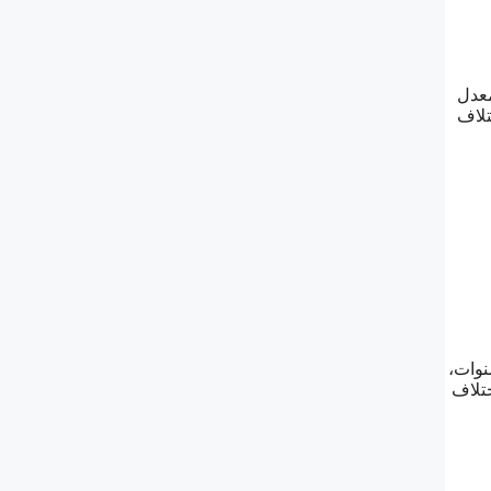
2.4%، يليه بنك البلاد بمعدل
تلاف
بنوك السعودية 2026 البنك السعودي للاستثمار البالغ 2.21% لتمويل بقيمة 100 ألف ريال لمدة 5 سنوات،
باختلاف