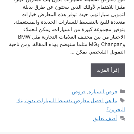
مثيرًا للاهتمام لأولئك الذين يبحثون عن طرق بديلة
لتمويل سياراتهم. حيث توفر هذه المعارض خيارات
متعددة للبيع بالتقسيط للسيارات الجديدة والمستعملة.
بتوفير مجموعة كبيرة من السيارات، يمكن للعملاء
الاختيار من بين مختلف العلامات التجارية مثل BMW
وChangan وMG مثلما سنوضح بهذه المقالة. ومن ناحية
التمويل الشخصي يمكن …
إقرأ المزيد
التصنيفات
قرض السيارة
,
قروض
الوسوم
ما هي افضل معارض تقسيط السيارات بدون بنك
البحرين؟
أضف تعليق