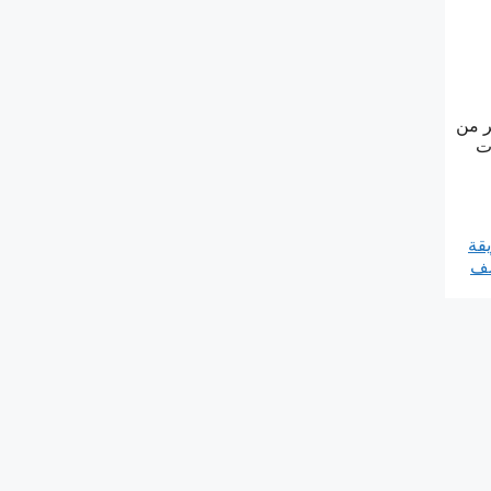
ر من
ت
قة
ف