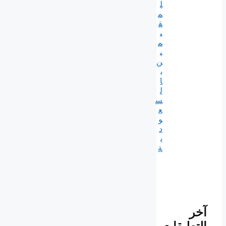
ل
م
ق
ي
م
ي
ن
ب
ا
ل
س
ع
و
د
ي
ة
آخر