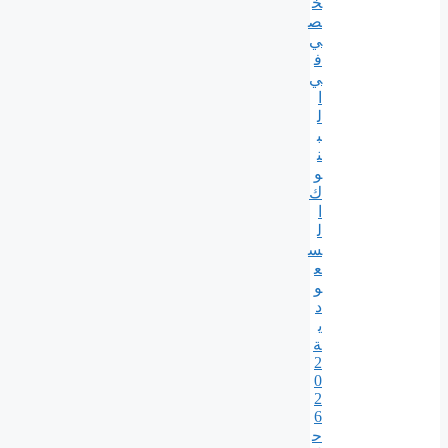
خ
ص
ي
ف
ي
ا
ل
ب
ن
و
ك
ا
ل
س
ع
و
د
ي
ة
2
0
2
6
ح