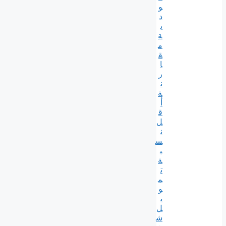
و
د
ي
ة
م
ق
ا
ر
ن
ة
أ
ق
ل
ن
س
ب
ة
ت
م
و
ي
ل
ش