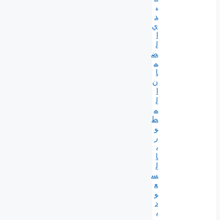
ي
د
ي
ا
ل
ض
م
ا
ن
ا
ل
م
ط
و
ر
ب
ا
ل
س
ع
و
د
ي