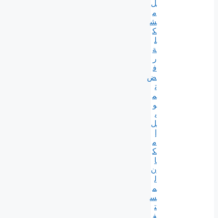
ل
م
ش
ك
ل
ة
ر
ف
ض
ت
م
و
ي
ل
إ
م
ك
ا
ن
ل
م
س
ت
ف