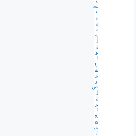
ل
س
ع
و
د
ي
ة
أ
ن
و
ا
ع
ق
ر
و
ض
ا
ل
ر
ا
ج
ح
ي
ل