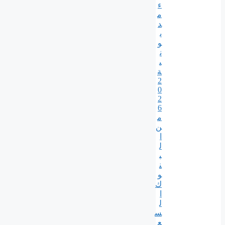
ء
م
د
ي
و
ن
ي
ة
2
0
2
6
م
ن
ا
ل
ب
ن
و
ك
ا
ل
س
ع