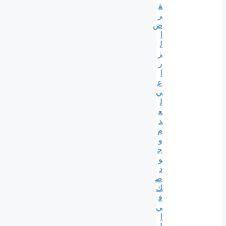
ق
ر
ض
ا
ل
ز
ر
ا
ع
ي
ل
ع
د
م
و
ج
و
د
ص
ك
ف
ي
ا