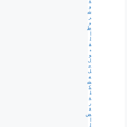
ة
و
ش
ر
و
ط
ا
ل
ق
ب
و
ل
ح
ل
م
ش
ك
ل
ة
ر
ف
ض
ا
ل