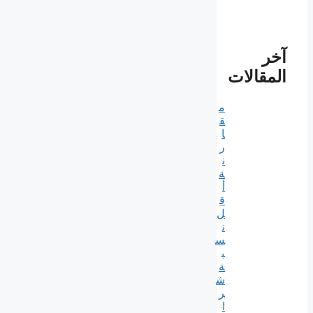
آخر
المقالات
م
ق
ا
ر
ن
ة
أ
ق
ل
ن
س
ب
ة
ش
ر
ا