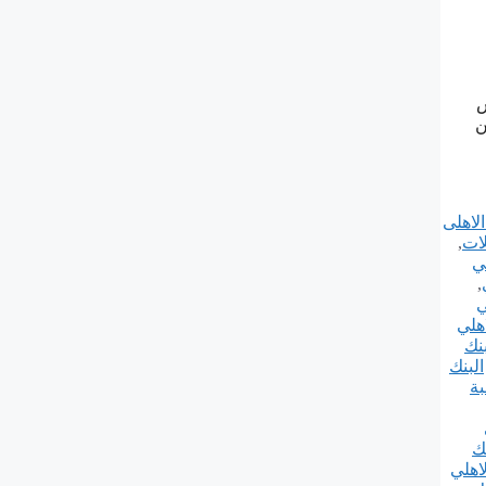
ل رئيس
ام من
الاهلى
لات
,
لي
,
ي
اهلي
بنك
البنك
بة
نك
لاهلي