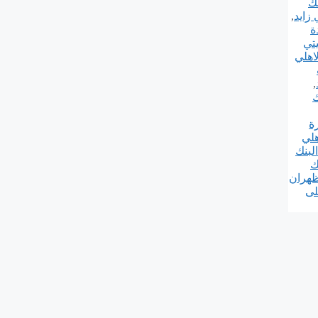
نك
 زايد
,
ة
يتي
لاهلي
,
ك
ة
هلي
البنك
ك
ظهران
لى