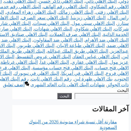
دولي
,
البنك الاهلي ذاتي
,
البنك الاهلي ذاكر حسين
,
البنك الاهلي ذهب
,
ا
الاهلي رقم الشكاوي
,
البنك الاهلي رقم الهاتف
,
البنك الاهلي رقم خدمة
البنك الاهلي زفتى
,
البنك الاهلي زمالك
,
البنك الاهلي زهراء المعادي
,
ال
راس المال
,
البنك الاهلي زيزينيا
,
البنك الاهلي سعر الصرف
,
البنك الاه
ستارز
,
البنك الاهلي سيتي مول
,
البنك الاهلي سيدات
,
البنك الاهلي شار
شركات
,
البنك الاهلي شكاوي
,
البنك الاهلي شهادات
,
البنك الاهلي صار
الخدمة الذاتية
,
البنك الاهلي صرف العملات
,
البنك الاهلي صناديق الاست
البنك الاهلي ضد الأهرام
,
البنك الاهلي ضد المقاولون
,
البنك الاهلي ضد ب
الاهلي ضمد
,
البنك الاهلي طباعة الايبان
,
البنك الاهلي طبربور
,
البنك ال
عبدالعزيز
,
البنك الاهلي طريق الملك عبدالله
,
البنك الاهلي طريق الملك
لبن
,
البنك الاهلي عباس العقاد
,
البنك الاهلي عروض التقسيط
,
البنك ا
عزيز مول
,
البنك الاهلي عقاري
,
البنك الاهلي غدا
,
البنك الاهلي غرناطة
,
الاهلي فتح حساب
,
البنك الاهلي فتح حساب مؤسسة
,
البنك الاهلي فر
الاهلي فروع
,
البنك الاهلي في امريكا
,
البنك الاهلي في نيويورك
,
البنك ا
الجنوب
,
بنك الاهلي ظهرة لبن
,
رقم البنك الاهلي ثابت
,
رقم البنك الاه
ذات الجوائز
,
شهادات البنك الاهلى ذات العائد الشهرى
أضف تعليق
البحث
البحث
آخر المقالات
مقارنة أقل نسبة شراء مديونية 2026 من البنوك
السعودية