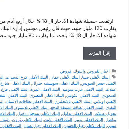
ارتفعت حصيلة شهادة الادخار ال 
يقارب 120 مليار جنيه، حيث قال رئيس مجلس إدارة 
شهادة الادخار ال 18 % بلغت لما يقارب 80 مليار جنيه مصري في أربع أيام من تاريخ طرحها، …
إقرأ المزيد
التصنيفات
اخبار القروض والبنوك
,
قروض
الوسوم
البنك الأهلي صبيا
,
البنك الأهلي عمان
,
البنك الأهلي فرع السيدات
,
ال
الاهلى جسر السويس
,
البنك الاهلى سوسيتيه جنرال
,
البنك الاهلى شارع
عملات
,
البنك الاهلى غرب سوميد
,
البنك الاهلى غمره
,
البنك الاهلى فرع
السعودي
,
البنك الاهلي الكويتي
,
البنك الاهلي المصري
,
البنك الاهلي الم
الاهلي اونلاين
,
البنك الاهلي بالانجليزي
,
البنك الاهلي بطاقات الائتمان
,
الب
النقدي
,
البنك الاهلي بطاقة مسبقة الدفع
,
البنك الاهلي بلاتينيوم
,
البنك ال
تحويل عملات
,
البنك الاهلي تداول
,
البنك الاهلي تسجيل دخول
,
البنك الا
تواصل
,
البنك الاهلي تويتر
,
البنك الاهلي ثابت
,
البنك الاهلي ثروت
,
البنك ا
سيتي
,
البنك الاهلي جبل الحسين
,
البنك الاهلي جبل عمان
,
البنك الاهلي 