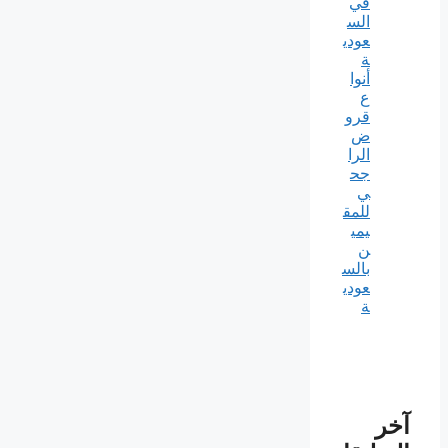
في
الس
عودي
ة
أنوا
ع
قرو
ض
الرا
جح
ي
للمق
يمي
ن
بالس
عودي
ة
آخر