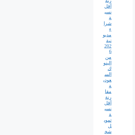
رنة
أقل
نسب
ة
شرا
ء
مديو
نية
202
6
من
البنو
ك
الس
عودي
ة
مقا
رنة
أقل
نسب
ة
تموي
ل
شخ