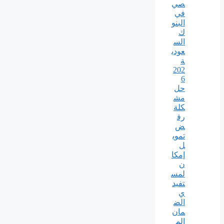
صي
في
البنو
ك
الس
عودي
ة
202
6
حل
مش
كلة
رف
ض
تموي
ل
إمكا
ن
لمس
تفيد
ي
الض
مان
الم