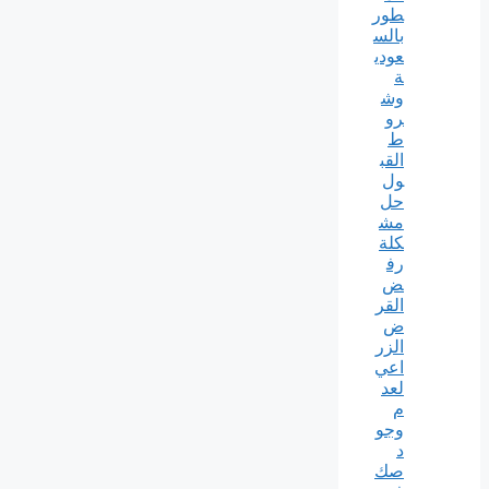
طور
بالس
عودي
ة
وش
رو
ط
القب
ول
حل
مش
كلة
رف
ض
القر
ض
الزر
اعي
لعد
م
وجو
د
صك