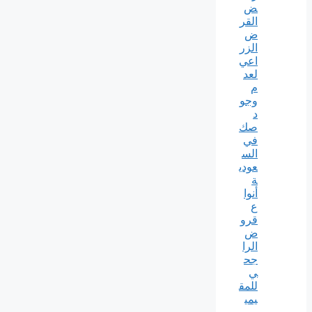
ض
القر
ض
الزر
اعي
لعد
م
وجو
د
صك
في
الس
عودي
ة
أنوا
ع
قرو
ض
الرا
جح
ي
للمق
يمي