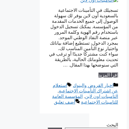
تسجيلك في التأمينات الاجتماعية
بالسعودية أون لاين يوفر لك سهولة
الوصول إلى جميع الخدمات المقدمة
من المؤسسة. يمكنك تسجيل الدخول
باستخدام رقم الهوية وكلمة المرور
عبر منصة النفاذ الوطني الموحد.
بمجرد الدخول، تستطيع إضافة بياناتك
واختيار نوع التأمين المناسب لك،
سواء كنت مشتركًا جديدًا أو ترغب في
تحديث معلوماتك الحالية، بالطريقة
التي سنوضحها بهذا المقال. …
إقرأ المزيد
التصنيفات
الوسوم
اخبار القروض والبنوك
استعلام
عن اشتراك التأمينات الاجتماعية
,
التامينات اون لاين
,
المؤسسة العامة
للتامينات الاجتماعية
أضف تعليق
البحث