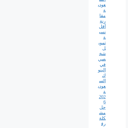
عودي
ة
مقا
رنة
أقل
نسب
ة
تموي
ل
شخ
صي
في
البنو
ك
الس
عودي
ة
202
6
حل
مش
كلة
رف