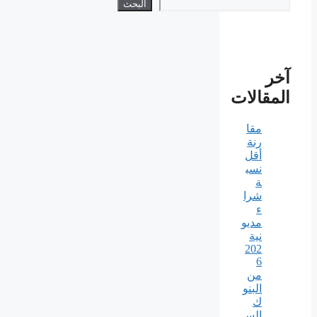
البحث
آخر
المقالات
مقا
رنة
أقل
نسب
ة
شرا
ء
مديو
نية
202
6
من
البنو
ك
الس