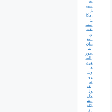
ض
تموي
ل
إمكا
ن
لمس
تفيد
ي
الض
مان
الم
طور
بالس
عودي
ة
وش
رو
ط
القب
ول
حل
مش
كلة
رف