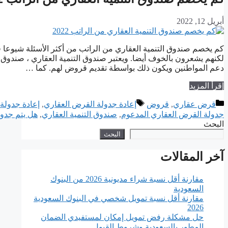
أبريل 12, 2022
كم يخصم صندوق التنمية العقاري من الراتب من أكثر الأسئلة شيوعا ف
لكنهم يشعرون بالخوف أيضا. ويعتبر صندوق التنمية العقاري ، صندوق غ
دعم المواطنين ويكون ذلك بواسطة تقديم قروض لهم. كما …
إقرأ المزيد
التصنيفات
الوسوم
قرض عقاري
,
قروض
إعادة جدولة القرض العقاري
,
إعادة جدولة 
جدولة القرض العقاري المدعوم
,
صندوق التنمية العقاري
,
هل يتم جدول
البحث
البحث
آخر المقالات
مقارنة أقل نسبة شراء مديونية 2026 من البنوك
السعودية
مقارنة أقل نسبة تمويل شخصي في البنوك السعودية
2026
حل مشكلة رفض تمويل إمكان لمستفيدي الضمان
المطور بالسعودية وشروط القبول