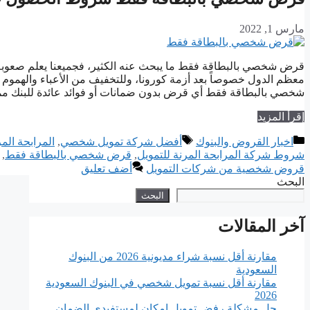
مارس 1, 2022
قرض شخصي بالبطاقة فقط ما يبحث عنه الكثير، فجميعنا يعلم صعوبة ا
معظم الدول خصوصاً بعد أزمة كورونا، وللتخفيف من الأعباء والهموم
شخصي بالبطاقة فقط أي قرض بدون ضمانات أو فوائد عائدة للبنك م
إقرأ المزيد
التصنيفات
الوسوم
اخبار القروض والبنوك
أفضل شركة تمويل شخصي
,
المرابحة المر
شروط شركة المرابحة المرنة للتمويل
,
قرض شخصي بالبطاقة فقط
,
قروض شخصية من شركات التمويل
أضف تعليق
البحث
البحث
آخر المقالات
مقارنة أقل نسبة شراء مديونية 2026 من البنوك
السعودية
مقارنة أقل نسبة تمويل شخصي في البنوك السعودية
2026
حل مشكلة رفض تمويل إمكان لمستفيدي الضمان