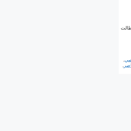
طالت
صي
,
اصر
,