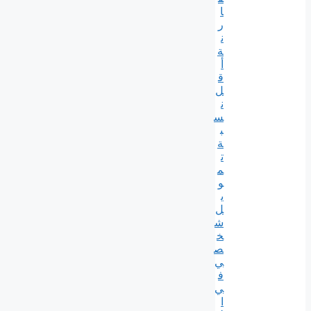
ا
ر
ن
ة
أ
ق
ل
ن
س
ب
ة
ت
م
و
ي
ل
ش
خ
ص
ي
ف
ي
ا