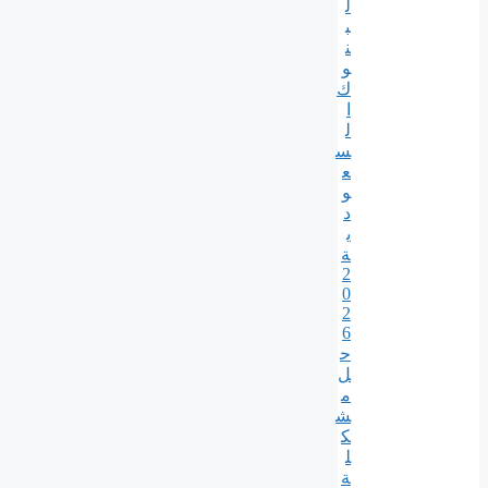
ل
ب
ن
و
ك
ا
ل
س
ع
و
د
ي
ة
2
0
2
6
ح
ل
م
ش
ك
ل
ة