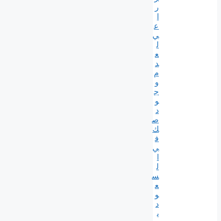
ر
ا
ع
ي
ل
ع
د
م
و
ج
و
د
ص
ك
ف
ي
ا
ل
س
ع
و
د
ي