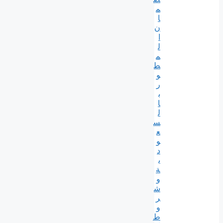
م
ا
ن
ا
ل
م
ط
و
ر
ب
ا
ل
س
ع
و
د
ي
ة
و
ش
ر
و
ط