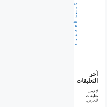
ن
ب
ا
ل
س
ع
و
د
ي
ة
آخر
التعليقات
لا توجد
تعليقات
للعرض.