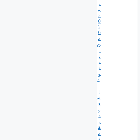
ي
ة
2
0
2
6
م
ن
ا
ل
ب
ن
و
ك
ا
ل
س
ع
و
د
ي
ة
م
ق