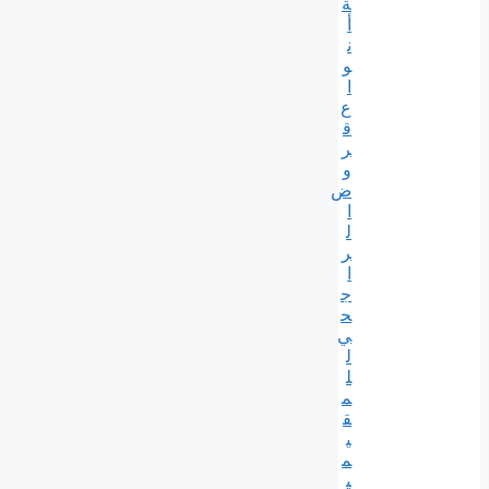
ة
أ
ن
و
ا
ع
ق
ر
و
ض
ا
ل
ر
ا
ج
ح
ي
ل
ل
م
ق
ي
م
ي