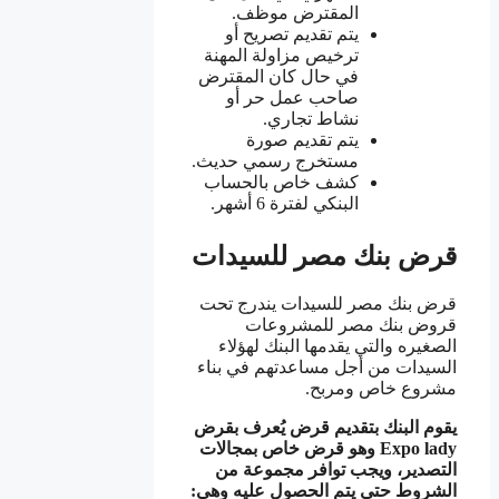
المقترض موظف.
يتم تقديم تصريح أو
ترخيص مزاولة المهنة
في حال كان المقترض
صاحب عمل حر أو
نشاط تجاري.
يتم تقديم صورة
مستخرج رسمي حديث.
كشف خاص بالحساب
البنكي لفترة 6 أشهر.
قرض بنك مصر للسيدات
قرض بنك مصر للسيدات يندرج تحت
قروض بنك مصر للمشروعات
الصغيره والتي يقدمها البنك لهؤلاء
السيدات من أجل مساعدتهم في بناء
مشروع خاص ومربح.
يقوم البنك بتقديم قرض يُعرف بقرض
Expo lady وهو قرض خاص بمجالات
التصدير، ويجب توافر مجموعة من
الشروط حتى يتم الحصول عليه وهي: