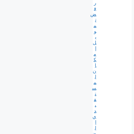
ر
ف
ض
ت
م
و
ي
ل
إ
م
ك
ا
ن
ل
م
س
ت
ف
ي
د
ي
ا
ل
ض