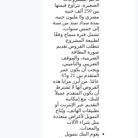
الصغيرة، تتراوح قيمتها
بين 250 ألف جنيه
مصري و8 مليون جنيه،
بمدة سداد تمتد من سنة
إلى خمس سنوات،
تشمل فترة سماح وفقًا
لطبيعة المشروع.
تتطلب القروض تقديم
صورة البطاقة
الضريبية، والموقف
الضريبي والتأميني،
ويجب أن يكون عمر
المتقدم بين 21 و65
عامًا. من أبرز مزايا هذه
القروض أنها لا تشترط
أن يكون المتقدم عميلاً
للبنك، مع إمكانية
التقديم عبر الإنترنت أو
تطبيقات الهاتف، ويُتاح
التمويل لأغراض متعددة
مثل شراء الآلات
والمعدات.
يقوم البنك بتمويل