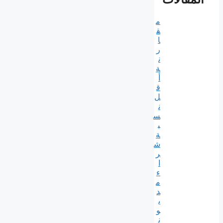
م
ق
ا
ر
ن
ة
أ
ق
ل
ن
س
ب
ة
ش
ر
ا
ء
م
د
ي
و
ن