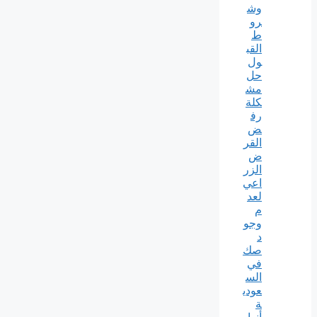
وش
رو
ط
القب
ول
حل
مش
كلة
رف
ض
القر
ض
الزر
اعي
لعد
م
وجو
د
صك
في
الس
عودي
ة