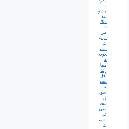
ء
مديو
نية
202
6
من
البنو
ك
الس
عودي
ة
مقا
رنة
أقل
نسب
ة
تموي
ل
شخ
صي
في
البنو
ك