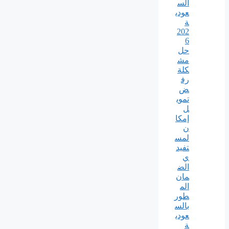
الس
عودي
ة
202
6
حل
مش
كلة
رف
ض
تموي
ل
إمكا
ن
لمس
تفيد
ي
الض
مان
الم
طور
بالس
عودي
ة