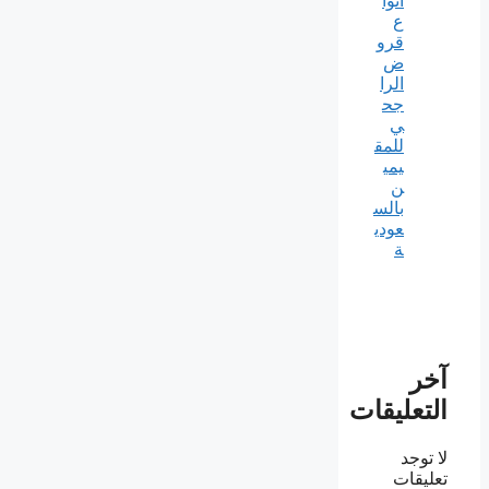
أنوا
ع
قرو
ض
الرا
جح
ي
للمق
يمي
ن
بالس
عودي
ة
آخر
التعليقات
لا توجد
تعليقات