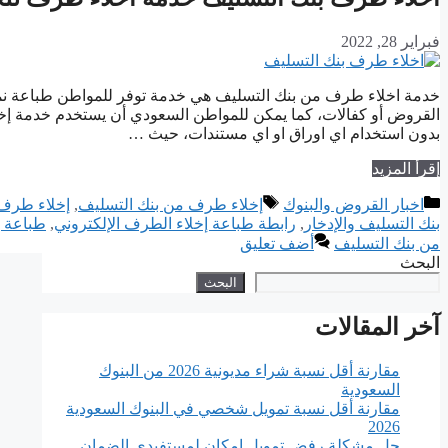
فبراير 28, 2022
خدمة اخلاء طرف من بنك التسليف هي خدمة توفر للمواطن طباعة نموذج
القروض أو كفالات، كما يمكن للمواطن السعودي أن يستخدم خدمة إخل
بدون استخدام اي اوراق او اي مستندات، حيث …
إقرأ المزيد
التصنيفات
الوسوم
اخبار القروض والبنوك
إخلاء طرف من بنك التسليف
,
إخلاء طرف 
بنك التسليف والإدخار
,
رابطة طباعة إخلاء الطرف الإلكتروني
,
طباعة إ
من بنك التسليف
أضف تعليق
البحث
البحث
آخر المقالات
مقارنة أقل نسبة شراء مديونية 2026 من البنوك
السعودية
مقارنة أقل نسبة تمويل شخصي في البنوك السعودية
2026
حل مشكلة رفض تمويل إمكان لمستفيدي الضمان